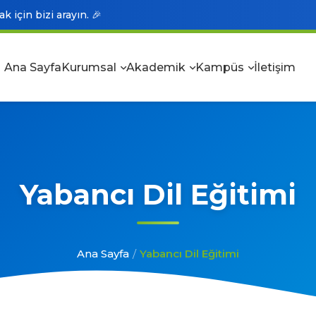
 için bizi arayın. 🎉
Ana Sayfa
Kurumsal
Akademik
Kampüs
İletişim
Yabancı Dil Eğitimi
Ana Sayfa
/
Yabancı Dil Eğitimi