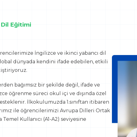
Dil Eğitimi
encilerimize İngilizce ve ikinci yabancı dil
lobal dünyada kendini ifade edebilen, etkili
iştiriyoruz.
rden bağımsız bir şekilde değil, ifade ve
ilizce öğrenme süreci okul içi ve dışında özel
desteklenir. İlkokulumuzda 1.sınıftan itibaren
mız ile öğrencilerimizi Avrupa Dilleri Ortak
 Temel Kullanıcı (A1-A2) seviyesine