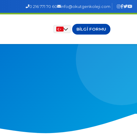
0 216 771 70 60
info@okutgenkoleji.com
BILGI FORMU