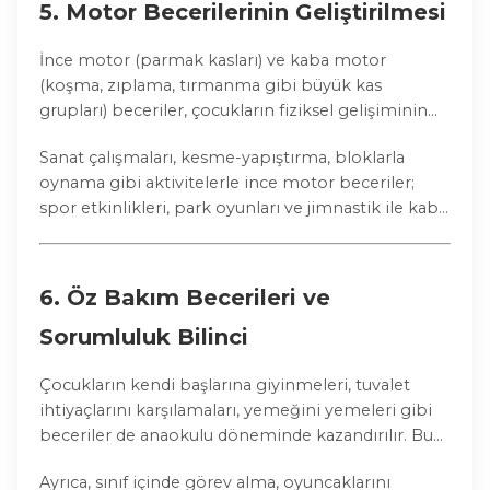
5.
Motor Becerilerinin Geliştirilmesi
İnce motor (parmak kasları) ve kaba motor
(koşma, zıplama, tırmanma gibi büyük kas
grupları) beceriler, çocukların fiziksel gelişiminin
önemli parçalarıdır. Anaokulu eğitimi bu becerileri
Sanat çalışmaları, kesme-yapıştırma, bloklarla
destekleyecek çeşitli etkinliklerle dolu olmalıdır.
oynama gibi aktivitelerle ince motor beceriler;
spor etkinlikleri, park oyunları ve jimnastik ile kaba
motor beceriler desteklenmelidir.
6.
Öz Bakım Becerileri ve
Sorumluluk Bilinci
Çocukların kendi başlarına giyinmeleri, tuvalet
ihtiyaçlarını karşılamaları, yemeğini yemeleri gibi
beceriler de anaokulu döneminde kazandırılır. Bu
öz bakım becerileri, çocuğun öz güvenini ve
Ayrıca, sınıf içinde görev alma, oyuncaklarını
bağımsızlığını artırır.