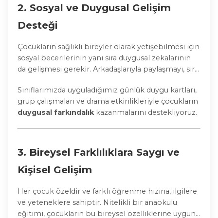
2.
Sosyal ve Duygusal Gelişim
Desteği
Çocukların sağlıklı bireyler olarak yetişebilmesi için
sosyal becerilerinin yanı sıra duygusal zekalarının
da gelişmesi gerekir. Arkadaşlarıyla paylaşmayı, sıra
beklemeyi, duygularını ifade etmeyi ve empati
Sınıflarımızda uyguladığımız günlük duygu kartları,
kurmayı öğrenen çocuklar, ileriki yaşamlarında
grup çalışmaları ve drama etkinlikleriyle çocukların
daha başarılı ilişkiler kurarlar.
duygusal farkındalık
kazanmalarını destekliyoruz.
3.
Bireysel Farklılıklara Saygı ve
Kişisel Gelişim
Her çocuk özeldir ve farklı öğrenme hızına, ilgilere
ve yeteneklere sahiptir. Nitelikli bir anaokulu
eğitimi, çocukların bu bireysel özelliklerine uygun