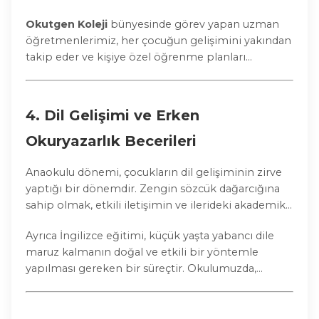
içerikler sunmalı, onları kendi potansiyelleri
Okutgen Koleji
bünyesinde görev yapan uzman
doğrultusunda geliştirmelidir.
öğretmenlerimiz, her çocuğun gelişimini yakından
takip eder ve kişiye özel öğrenme planları
oluşturur.
4.
Dil Gelişimi ve Erken
Okuryazarlık Becerileri
Anaokulu dönemi, çocukların dil gelişiminin zirve
yaptığı bir dönemdir. Zengin sözcük dağarcığına
sahip olmak, etkili iletişimin ve ilerideki akademik
başarının anahtarıdır. Bu nedenle kitap okuma
Ayrıca İngilizce eğitimi, küçük yaşta yabancı dile
saatleri, şarkılar, tekerlemeler, hikâye anlatımları ve
maruz kalmanın doğal ve etkili bir yöntemle
karşılıklı konuşmalar bu süreçte büyük önem taşır.
yapılması gereken bir süreçtir. Okulumuzda,
çocuklara uygun yabancı dil programlarıyla
çok dilli
gelişimi
de destekliyoruz.