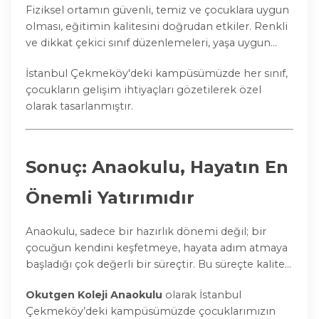
Fiziksel ortamın güvenli, temiz ve çocuklara uygun
olması, eğitimin kalitesini doğrudan etkiler. Renkli
ve dikkat çekici sınıf düzenlemeleri, yaşa uygun
materyaller ve hijyenik ortamlar çocukların
İstanbul Çekmeköy'deki kampüsümüzde her sınıf,
motivasyonunu ve katılımını artırır.
çocukların gelişim ihtiyaçları gözetilerek özel
olarak tasarlanmıştır.
Sonuç: Anaokulu, Hayatın En
Önemli Yatırımıdır
Anaokulu, sadece bir hazırlık dönemi değil; bir
çocuğun kendini keşfetmeye, hayata adım atmaya
başladığı çok değerli bir süreçtir. Bu süreçte kaliteli
bir eğitim sunmak, çocuğun geleceğini
Okutgen Koleji Anaokulu
olarak İstanbul
aydınlatmakla eşdeğerdir.
Çekmeköy’deki kampüsümüzde çocuklarımızın