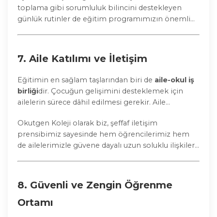
toplama gibi sorumluluk bilincini destekleyen
günlük rutinler de eğitim programımızın önemli
parçaları arasındadır.
7.
Aile Katılımı ve İletişim
Eğitimin en sağlam taşlarından biri de
aile-okul iş
birliği
dir. Çocuğun gelişimini desteklemek için
ailelerin sürece dâhil edilmesi gerekir. Aile
toplantıları, gelişim raporları, veli seminerleri ve
Okutgen Koleji olarak biz, şeffaf iletişim
sınıf içi gözlem günleriyle velilerimizi sürece aktif
prensibimiz sayesinde hem öğrencilerimiz hem
şekilde katıyoruz.
de ailelerimizle güvene dayalı uzun soluklu ilişkiler
kuruyoruz.
8.
Güvenli ve Zengin Öğrenme
Ortamı