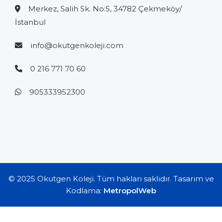
Merkez, Salih Sk. No:5, 34782 Çekmeköy/
İstanbul
info@okutgenkoleji.com
0 216 771 70 60
905333952300
© 2025 Okutgen Koleji. Tüm hakları saklıdır. Tasarım ve
Kodlama:
MetropolWeb