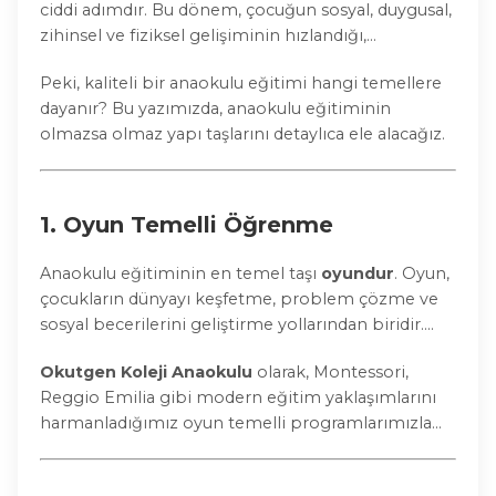
ciddi adımdır. Bu dönem, çocuğun sosyal, duygusal,
zihinsel ve fiziksel gelişiminin hızlandığı,
karakterinin şekillendiği özel bir süreçtir. İstanbul
Peki, kaliteli bir anaokulu eğitimi hangi temellere
Çekmeköy’de bulunan
Okutgen Koleji Anaokulu
dayanır? Bu yazımızda, anaokulu eğitiminin
olarak biz de bu sürecin öneminin farkındayız ve
olmazsa olmaz yapı taşlarını detaylıca ele alacağız.
çocuklarımızın geleceğine sağlam temeller atmak
için çalışıyoruz.
1.
Oyun Temelli Öğrenme
Anaokulu eğitiminin en temel taşı
oyundur
. Oyun,
çocukların dünyayı keşfetme, problem çözme ve
sosyal becerilerini geliştirme yollarından biridir.
Eğitim sürecine entegre edilen oyunlar sayesinde
Okutgen Koleji Anaokulu
olarak, Montessori,
çocuklar öğrenmeyi eğlenceli bulur ve bilgileri
Reggio Emilia gibi modern eğitim yaklaşımlarını
kalıcı şekilde hafızalarına alırlar.
harmanladığımız oyun temelli programlarımızla
çocuklara eğlenerek öğrenme fırsatı sunuyoruz.