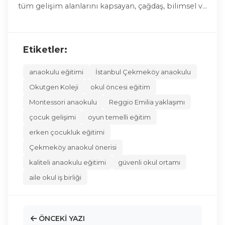
tüm gelişim alanlarını kapsayan, çağdaş, bilimsel ve
sevgi dolu bir eğitim modeli sunuyoruz. Siz de
çocuğunuz için en doğru başlangıcı yapmak
istiyorsanız, sizi kampüsümüze davet ediyoruz.
Etiketler:
anaokulu eğitimi
İstanbul Çekmeköy anaokulu
Okutgen Koleji
okul öncesi eğitim
Montessori anaokulu
Reggio Emilia yaklaşımı
çocuk gelişimi
oyun temelli eğitim
erken çocukluk eğitimi
Çekmeköy anaokul önerisi
kaliteli anaokulu eğitimi
güvenli okul ortamı
aile okul iş birliği
ÖNCEKI YAZI