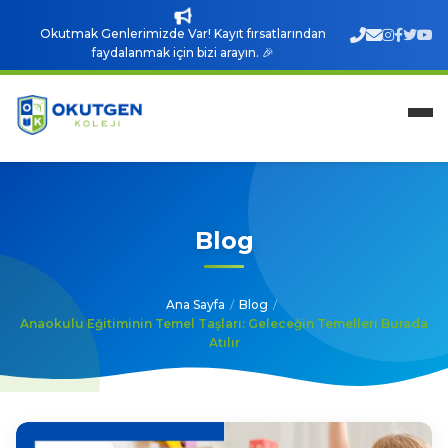
Okutmak Genlerimizde Var! Kayıt fırsatlarından
faydalanmak için bizi arayın. 🎉
Blog
Ana Sayfa
/
Blog
/
Anaokulu Eğitiminin Temel Taşları: Geleceğin Temelleri Burada
Atılır